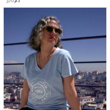
370
د.م.