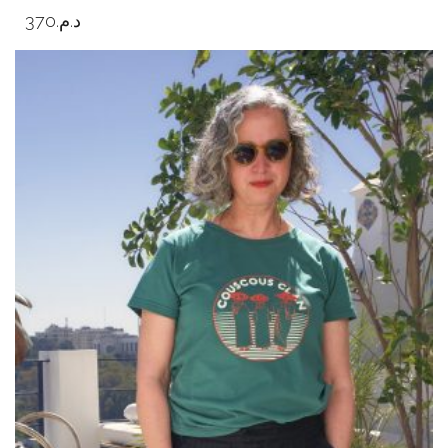
370
د.م.