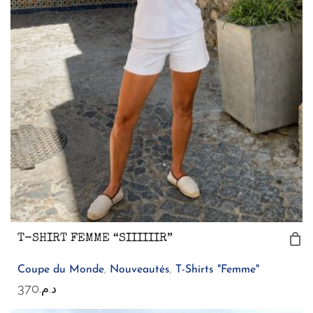
T-SHIRT FEMME “SIIIIIIR”
Coupe du Monde
,
Nouveautés
,
T-Shirts "Femme"
370
د.م.