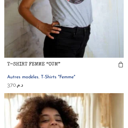
T-SHIRT FEMME “OUM”
Autres modèles
,
T-Shirts "Femme"
370
د.م.