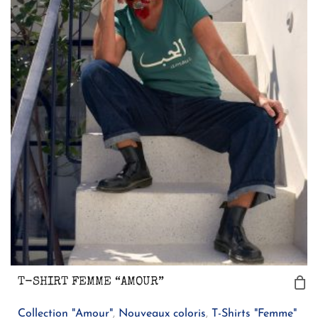
T-SHIRT FEMME “AMOUR”
Collection "Amour"
,
Nouveaux coloris
,
T-Shirts "Femme"