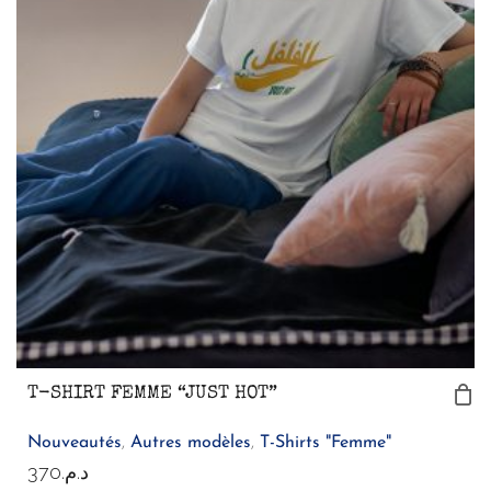
T-SHIRT FEMME “JUST HOT”
Nouveautés
,
Autres modèles
,
T-Shirts "Femme"
370
د.م.