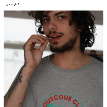
370
د.م.