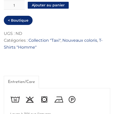
quantité
Ajouter au panier
de
T-
< Boutique
Shirt
Homme
UGS :
ND
Catégories :
Collection "Taxi"
,
Nouveaux coloris
,
T-
"Grand
Shirts "Homme"
Taxi
Rabat"
Entretien/Care
Laver à 30° sur l’envers