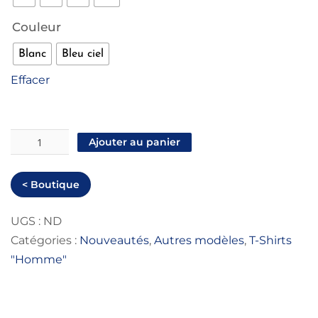
Couleur
Blanc
Bleu ciel
Effacer
quantité
Ajouter au panier
de
T-
< Boutique
shirt
Homme
UGS :
ND
Catégories :
Nouveautés
,
Autres modèles
,
T-Shirts
"R12"
"Homme"