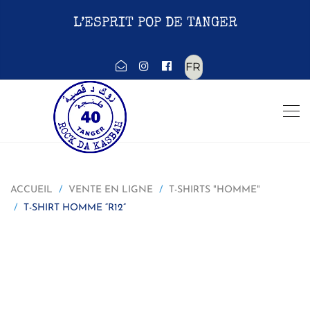
L’ESPRIT POP DE TANGER
Choisir
une
langue
ACCUEIL
VENTE EN LIGNE
T-SHIRTS "HOMME"
T-SHIRT HOMME “R12”